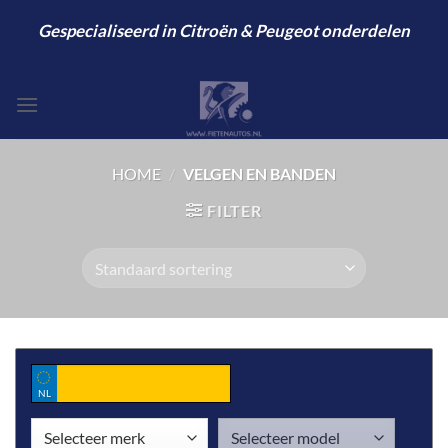
Ga
Gespecialiseerd in Citroën & Peugeot onderdelen
naar
inhoud
0
HOME
/
VELGEN EN BANDEN
FILTER
NL