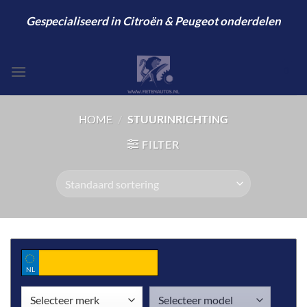
Ga
Gespecialiseerd in Citroën & Peugeot onderdelen
naar
inhoud
0
HOME
/
STUURINRICHTING
FILTER
NL