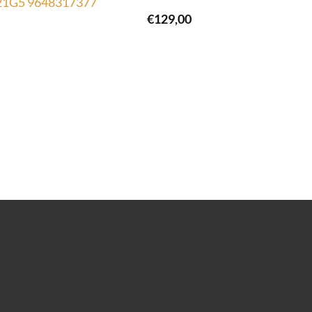
621G5 9648317377
€
129,00