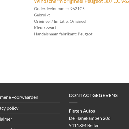
Windscherm origineel Peugeot 307 CC 9
Onderdeelnummer: 9621G5
Gebruikt
Origineel / Imitatie: Origineel
Kleur: zwart
Handelsnaam fabrikant: Peugeot
CONTACTGEGEVENS
emene voorwaarden
acy policy
Fieten Autos
De Hanekampen 20d
laimer
9411XM Beilen