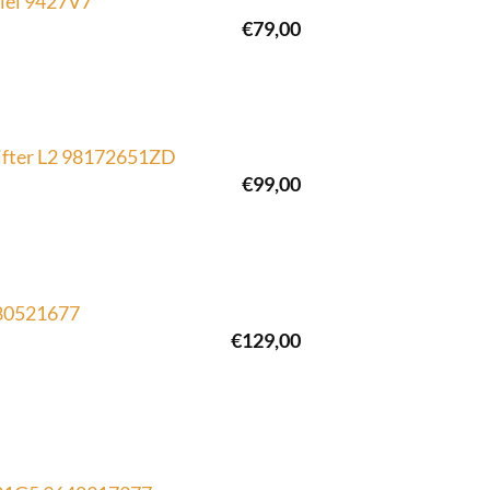
riel 9427V7
€
79,00
Rifter L2 98172651ZD
€
99,00
680521677
€
129,00