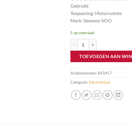
Gebruikt
Toepassing: Motorruimte
Merk: Siemens VDO
5 op voorraad
Zekeringkast motor Citroen Peu
TOEVOEGEN AAN WI
Artikelnummer:
843457
Categorie:
Electro(nica)
R