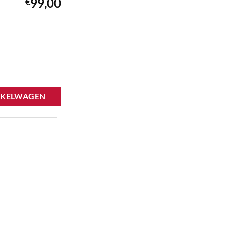
99,00
€
geot BSM L04 6500CK 9661682780 aantal
NKELWAGEN