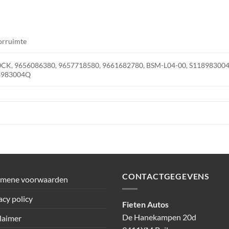
orruimte
CK, 9656086380, 9657718580, 9661682780, BSM-L04-00, S118983004
8983004Q
CONTACTGEGEVENS
emene voorwaarden
acy policy
Fieten Autos
De Hanekampen 20d
laimer