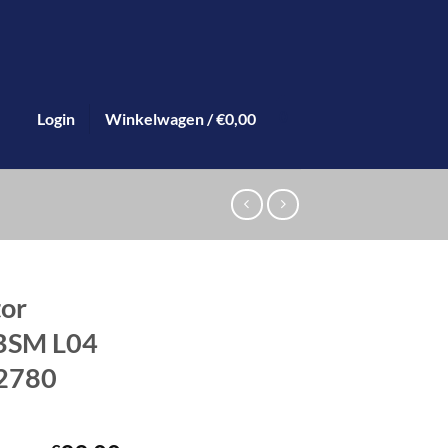
Login
Winkelwagen /
€
0,00
0
tor
 BSM L04
2780