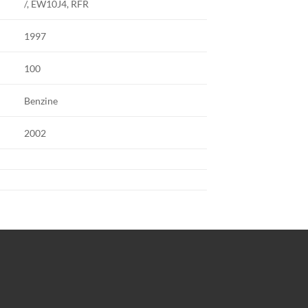
/, EW10J4, RFR
1997
100
Benzine
2002